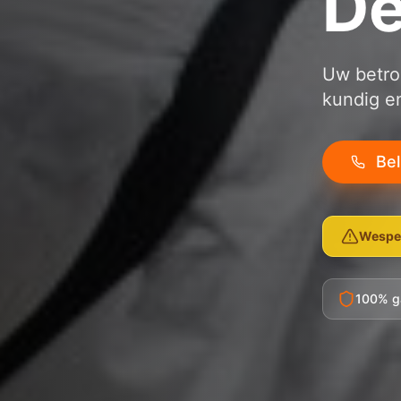
De
Uw betrou
kundig e
Be
Wespen
100% g