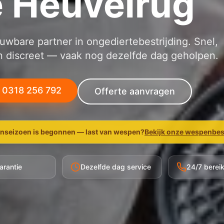
 Heuvelrug
wbare partner in ongediertebestrijding. Snel,
n discreet — vaak nog dezelfde dag geholpen.
l 0318 256 792
Offerte aanvragen
seizoen is begonnen — last van wespen?
Bekijk onze wespenbes
arantie
Dezelfde dag service
24/7 berei