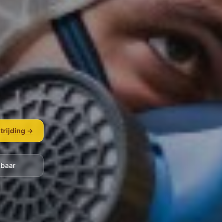
trijding →
kbaar