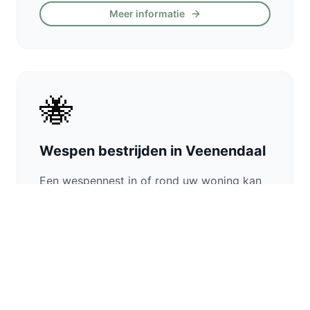
Meer informatie
🐝
Wespen bestrijden in Veenendaal
Een wespennest in of rond uw woning kan
gevaarlijk zijn. Wij verwijderen
wespennesten veilig en vakkundig, ook op
moeilijk bereikbare plekken zoals onder
dakpannen of in spouwmuren.
Verwijdering op hoogte
Ook spouwmuren & zolders