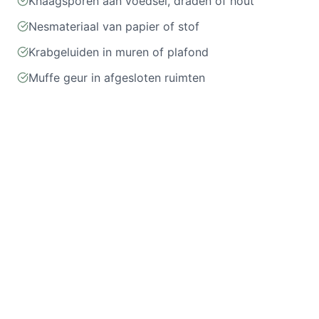
Knaagsporen aan voedsel, draden of hout
Nesmateriaal van papier of stof
Krabgeluiden in muren of plafond
Muffe geur in afgesloten ruimten
Onze aanpak in 3 stappen
Grondige inspectie
1
Wij brengen de omvang van de plaag en de
toegangspunten in kaart.
Gerichte bestrijding
2
Professionele bestrijding met gecertificeerde
middelen, afgestemd op de situatie.