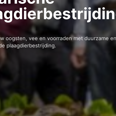
agdierbestrijdi
w oogsten, vee en voorraden met duurzame e
e plaagdierbestrijding.