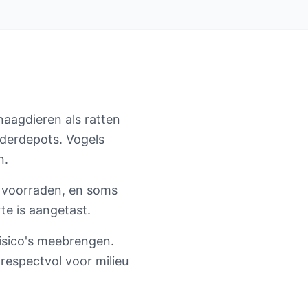
naagdieren als ratten
derdepots. Vogels
n.
n voorraden, en soms
e is aangetast.
risico's meebrengen.
 respectvol voor milieu